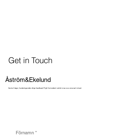
Get in Touch
Åström&Ekelund
Har du frågor, funderingar eller vill ge feedback? Fyll i formuläret så hör vi av oss så snart vi kan!
Förnamn
*